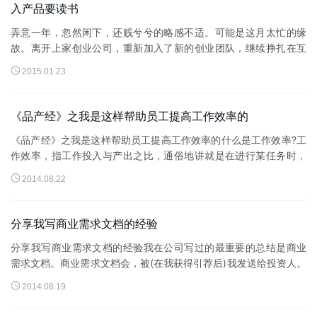
入产品要读书
弄意一年，忽然闲下，还贱兮兮的略感不适。可能是这月太忙的缘
故。离开上家创业公司，重新加入了新的创业团队，继续挣扎在互
联网领域，成与败本无可考，但日常所学、所思及飘在北京这几年

2015.01.23
的经验能有用武之地，也便足...
《品产经》之我是这样帮助员工提高工作效率的
《品产经》之我是这样帮助员工提高工作效率的什么是工作效率?工
作效率，指工作投入与产出之比，通俗地讲就是在进行某任务时，
取得的成绩与所用时间、精力、金钱等的比值。什么是高效率?高效

2014.08.22
率，指最短的时间内高质...
分享我写商业需求文档的经验
分享我写商业需求文档的经验我在公司写过的最重要的总结是商业
需求文档。商业需求文档会，被(在我获得引荐后)我发送给投资人。
有可能，我将获得与投资人会谈的机会。还有可能，它将引起其他

2014.08.19
投资人的兴趣。我写商业...