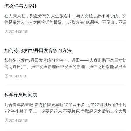
怎么样与人交往
在人来人往，聚散分离的人生旅途中，与人交往是必不可少的。交
往是搭建人与人之间沟通的桥梁。步骤/方法1低调些。不显山，不漏
水，不显能，不露富，不张扬，不哗众取宠，不嫉贤妒能。与人相

2014.08.18
处低调些，会有好人缘，...
如何练习发声/丹田发音练习方法
如何练习发声/丹田发音练习方法一、丹田——(人身肚脐下约三寸处
谓之丹田)二、声带发声原理声带发声的原理，声带之所以能发出声
音来，主要是气息冲击声带而使声带产生震动所至，也就是说...

2014.08.18
科学作息时间表
配合着年龄来吧 发育阶段要早睡10半差不多 过了20可以只睡7个到
7个半小时了 早上一定要起得来 不要赖床 争取起床之后能上个大号
然后洗漱完了之后吃个丰富的早餐 早餐非常重要!!!本人好养生 下面

2014.08.18
是...