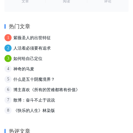
文章
阅读
评论
热门文章
紫薇圣人的出世特征
1
人活着必须要有追求
2
如何给自己定位
3
神奇的马麦
4
什么是五十阴魔境界？
5
博主喜欢《所有的苦难都将有价值》
6
散博：奋斗不止于说说
7
《快乐的人生》林染版
8
热评文章