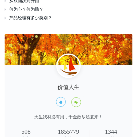
从双跏趺到开悟

何为心？何为脑？

产品经理有多少类别？

价值人生


天生我材必有用，千金散尽还复来！
508
1855779
1344