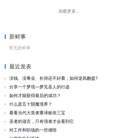
加载更多...
新鲜事
暂无新鲜事
最近发表
没钱、没事业、长得还不好看，如何逆风翻盘?

分享一个梦境—梦见圣人的行迹

如何才能获得最后的成功？

什么是五十阴魔境界？

看看当代大觉者重译皈依三宝

圣者的箴言，只有强者才会看到它

对工作和职场的一些感悟
