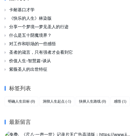
卡耐基口才学

《快乐的人生》林染版

分享一个梦境—梦见圣人的行迹

什么是五十阴魔境界？

对工作和职场的一些感悟

圣者的箴言，只有强者才会看到它

价值人生-智慧篇-谈从

紫薇圣人的出世特征

标签列表
明确人生目标
洞彻人生起点
抉择人生路线
感悟
(0)
(-1)
(0)
(1)
最新留言
《尺八·一声一世》记录片无广告高清版：https://www.jinzhuqq.com/dyvideo/117822.html