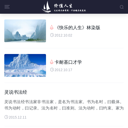


《快乐的人生》林染版


2012.10.02
卡耐基口才学


2012.10.17
灵说书法经
灵说书法经书法家非书法家，是名为书法家。书为名时，曰载体。
书为动时，曰记录。法为名时，曰准则。法为动时，曰约束。家为
名时，曰一类众生。家为动时，曰做典范者。故说，书法家是用文

2015.12.11
字示现准则，且化身做典范者...