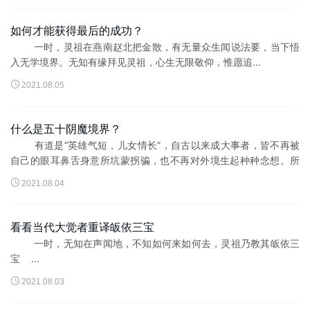
如何才能获得最后的成功？
一时，灵祖在燕南赵北把金散，有无量众生闻说法要，当下悟
入无学境界。无知有缘拜见灵祖，心生无限敬仰，惟愿追...

2021.08.05
什么是五十阴魔境界？
有道是“英雄气短，儿女情长”，自古以来成大事者，皆不再被
自己的眼耳鼻舌身意所坑蒙拐骗，也不再对外境生起种种念想。所
生起的，只...

2021.08.04
看看当代大觉者重译皈依三宝
一时，无知在声闻地，不知如何来如何去，灵祖乃教其皈依三
宝 ...

2021.08.03