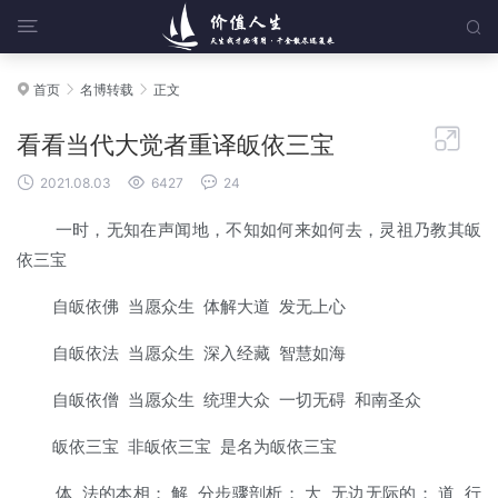


首页
名博转载
正文




看看当代大觉者重译皈依三宝



2021.08.03
6427
24
一时，无知在声闻地，不知如何来如何去，灵祖乃教其皈
依三宝
自皈依佛 当愿众生 体解大道 发无上心
自皈依法 当愿众生 深入经藏 智慧如海
自皈依僧 当愿众生 统理大众 一切无碍 和南圣众
皈依三宝 非皈依三宝 是名为皈依三宝
体 法的本相； 解 分步骤剖析； 大 无边无际的； 道 行