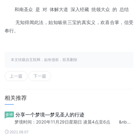
和南圣众 是 对 体解大道 深入经藏 统领大众 的 总结
无知得闻此法，始知皈依三宝的真实义，欢喜合掌，信受
奉行。
本文转载自互联网，如有侵权，联系删除
上一篇
下一篇
相关推荐
分享一个梦境—梦见圣人的行迹
参禅
梦境时间：2020年11月29日星期日 凌晨4点至6点 &nb...

2021.08.07