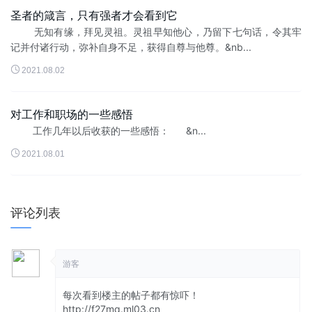
圣者的箴言，只有强者才会看到它
无知有缘，拜见灵祖。灵祖早知他心，乃留下七句话，令其牢
记并付诸行动，弥补自身不足，获得自尊与他尊。&nb...

2021.08.02
对工作和职场的一些感悟
工作几年以后收获的一些感悟： &n...

2021.08.01
评论列表
游客
每次看到楼主的帖子都有惊吓！
http://f27mq.ml03.cn