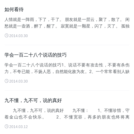
如何看待
人情就是一阵雨，下了，干了。 朋友就是一层云，聚了，散了。 闲
愁就是一壶酒，醉了，醒了。 寂寞就是一颗星，闪了，灭了。 孤独
就是一轮月，升了，落了。 死亡就是一场梦，累了，睡了。 从生到

2014.03.30
死有多远?呼吸...
学会一百二十八个说话的技巧
学会一百二十八个说话的技巧1、说话不要有攻击性，不要有杀伤
力，不夸已能，不扬人恶，自然能化敌为友。2、一个常常看别人缺
点的人，自己本身就不够好，因为他没有时间检讨他自己。3、是非

2014.03.30
天天有，不听自然无，是...
九不懂，九不可，说的真好
九不懂，九不可，说的真好 九不懂： 1、不懂珍惜，守
着金山也不会快乐。 2、不懂宽容，再多的朋友也终将离
去。 3、不懂感恩，再优秀也难以成功。 4、不懂行动，再

2014.03.12
聪明也难以圆梦。 5、不...