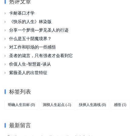
热评文章
卡耐基口才学

《快乐的人生》林染版

分享一个梦境—梦见圣人的行迹

什么是五十阴魔境界？

对工作和职场的一些感悟

圣者的箴言，只有强者才会看到它

价值人生-智慧篇-谈从

紫薇圣人的出世特征

标签列表
明确人生目标
洞彻人生起点
抉择人生路线
感悟
(0)
(-1)
(0)
(1)
最新留言