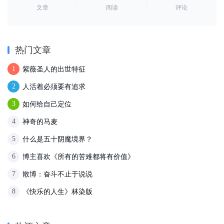
文章
阅读
评论
热门文章
紫薇圣人的出世特征
1
人活着必须要有追求
2
如何给自己定位
3
神奇的马麦
4
什么是五十阴魔境界？
5
博主喜欢《所有的苦难都将有价值》
6
散博：奋斗不止于说说
7
《快乐的人生》林染版
8