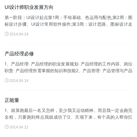
UI设计师职业发展方向
第一阶段：UI设计起点第1周：手绘基础、色运用与配色;第2周：图
标设计步骤、UI设计常用软件操作;第3周：设计思路、图标设计走
向、开拓创意思维;第4周：手机UI各平台设计规范、界面与图标融

2014.04.14
合。第二阶段...
产品经理必修
1、产品经理· 产品经理的职业发展规划· 产品经理的工作内容、岗位
职责· 产品经理所需掌握的知识和技能2、产品管理· 产品管理与产品
管理体系&m...

2014.04.14
正能量
1、就算跑最后一名又怎样，至少我又运动精神。而且我一定会跑完
全程，只要跑到终点我就成功了!2、天塌下来，有个高的人帮你扛
着，可是你能保证，天塌下来的时候，个儿高的人没在弯腰吗?之

2014.04.12
后，还不是得靠自己!3...