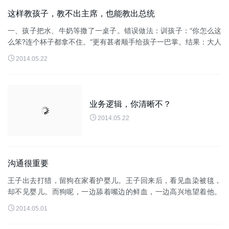
这样教孩子，教不出主席，也能教出总统
一、孩子把水、牛奶等撒了一桌子。错误做法：训孩子：“你怎么这
么笨?连个杯子都拿不住。”更有甚者顺手给孩子一巴掌。结果：大人
和孩子都很生气，事情一团糟，孩子学会通过发脾气、打人解...

2014.05.22
业务逻辑，你清晰不？

2014.05.22
沟通很重要
王子出去打猎，留狗在家看护婴儿。王子回来后，看见血染被毯，
却不见婴儿。而狗呢，一边舔着嘴边的鲜血，一边高兴地望着他。
王子大怒，抽刀刺入狗腹。狗惨叫一声，惊醒了睡熟在血迹斑斑的

2014.05.01
毯子下面的婴儿。这时，王子...