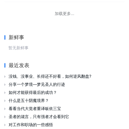
加载更多...
新鲜事
暂无新鲜事
最近发表
没钱、没事业、长得还不好看，如何逆风翻盘?

分享一个梦境—梦见圣人的行迹

如何才能获得最后的成功？

什么是五十阴魔境界？

看看当代大觉者重译皈依三宝

圣者的箴言，只有强者才会看到它

对工作和职场的一些感悟
