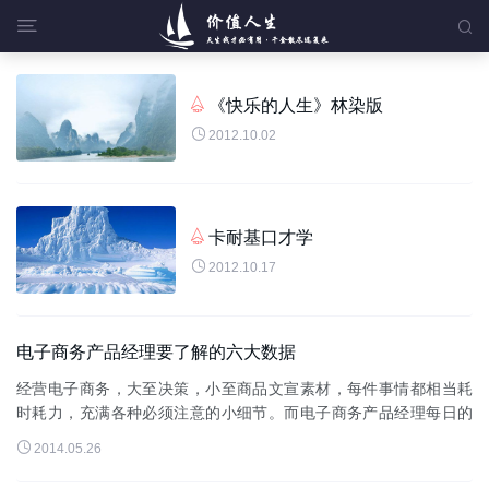


《快乐的人生》林染版


2012.10.02
卡耐基口才学


2012.10.17
电子商务产品经理要了解的六大数据
经营电子商务，大至决策，小至商品文宣素材，每件事情都相当耗
时耗力，充满各种必须注意的小细节。而电子商务产品经理每日的
工作内容，就是由各种关于商品的决策和小细节所建构而成。电商

2014.05.26
产品经理平日工作内容产品经...