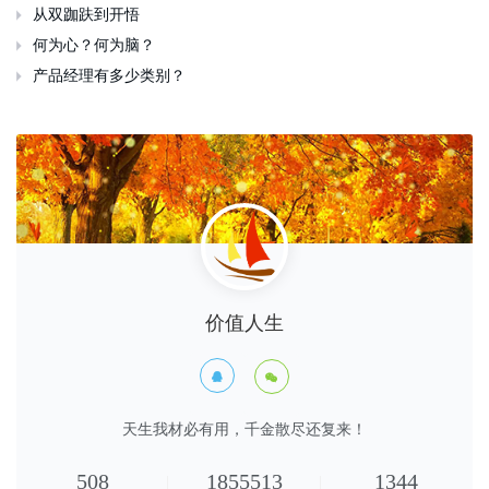
从双跏趺到开悟

何为心？何为脑？

产品经理有多少类别？

价值人生


天生我材必有用，千金散尽还复来！
508
1855513
1344