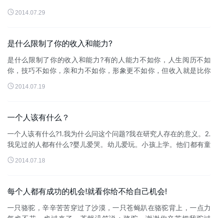
很多时灵魂出窍是濒死经验的其中一部份。当濒死者昏迷时，他...

2014.07.29
是什么限制了你的收入和能力?
是什么限制了你的收入和能力?有的人能力不如你，人生阅历不如
你，技巧不如你，亲和力不如你，形象更不如你，但收入就是比你
高!是什么限制了你的收入?1：否定性思想比如：不可能、没办法、

2014.07.19
怎么会?没想过、不知道...
一个人该有什么？
一个人该有什么?1.我为什么问这个问题?我在研究人存在的意义。2.
我见过的人都有什么?婴儿爱哭。幼儿爱玩。小孩上学。他们都有童
年。少年有梦想。中学恋爱。大学丰富多彩。他们都有快乐。这是

2014.07.18
我见到的表面的现...
每个人都有成功的机会!就看你给不给自己机会!
一只骆驼，辛辛苦苦穿过了沙漠，一只苍蝇趴在骆驼背上，一点力