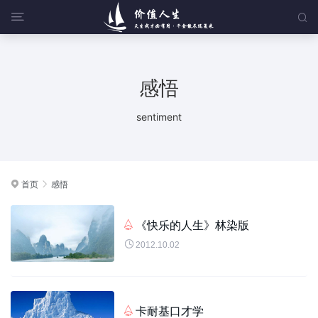


感悟
sentiment
首页
感悟


《快乐的人生》林染版


2012.10.02
卡耐基口才学
