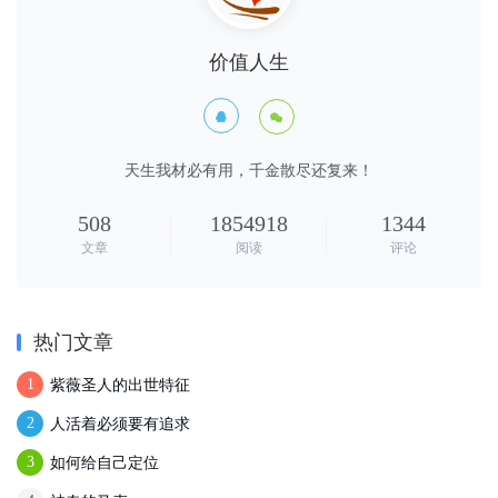
价值人生


天生我材必有用，千金散尽还复来！
508
1854918
1344
文章
阅读
评论
热门文章
紫薇圣人的出世特征
1
人活着必须要有追求
2
如何给自己定位
3