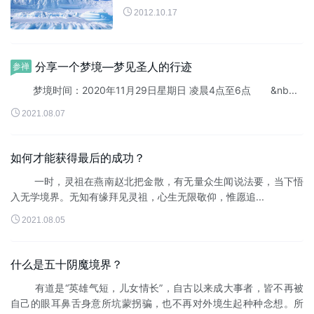

2012.10.17
分享一个梦境—梦见圣人的行迹
参禅
梦境时间：2020年11月29日星期日 凌晨4点至6点 &nb...

2021.08.07
如何才能获得最后的成功？
一时，灵祖在燕南赵北把金散，有无量众生闻说法要，当下悟
入无学境界。无知有缘拜见灵祖，心生无限敬仰，惟愿追...

2021.08.05
什么是五十阴魔境界？
有道是“英雄气短，儿女情长”，自古以来成大事者，皆不再被
自己的眼耳鼻舌身意所坑蒙拐骗，也不再对外境生起种种念想。所