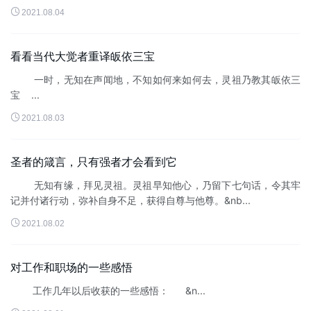
生起的，只...

2021.08.04
看看当代大觉者重译皈依三宝
一时，无知在声闻地，不知如何来如何去，灵祖乃教其皈依三
宝 ...

2021.08.03
圣者的箴言，只有强者才会看到它
无知有缘，拜见灵祖。灵祖早知他心，乃留下七句话，令其牢
记并付诸行动，弥补自身不足，获得自尊与他尊。&nb...

2021.08.02
对工作和职场的一些感悟
工作几年以后收获的一些感悟： &n...