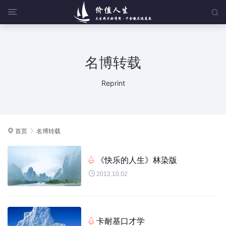


名博转载
Reprint
首页
名博转载


《快乐的人生》林染版


2012.10.02
卡耐基口才学
