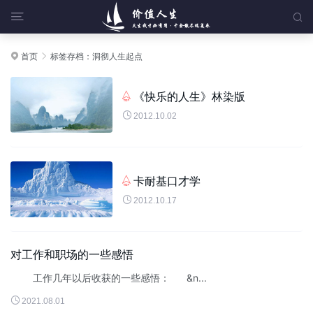


首页
标签存档：洞彻人生起点


《快乐的人生》林染版


2012.10.02
卡耐基口才学


2012.10.17
对工作和职场的一些感悟
工作几年以后收获的一些感悟： &n...

2021.08.01