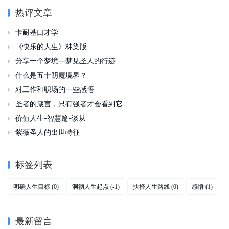
热评文章
卡耐基口才学

《快乐的人生》林染版

分享一个梦境—梦见圣人的行迹

什么是五十阴魔境界？

对工作和职场的一些感悟

圣者的箴言，只有强者才会看到它

价值人生-智慧篇-谈从

紫薇圣人的出世特征

标签列表
明确人生目标
洞彻人生起点
抉择人生路线
感悟
(0)
(-1)
(0)
(1)
最新留言