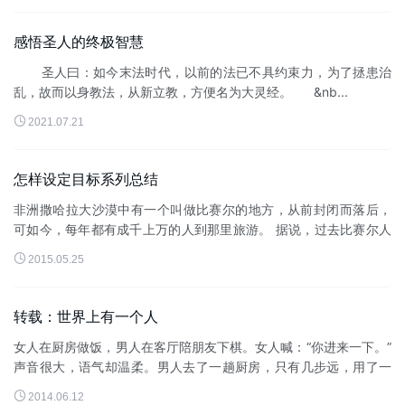
感悟圣人的终极智慧
圣人曰：如今末法时代，以前的法已不具约束力，为了拯患治
乱，故而以身教法，从新立教，方便名为大灵经。 &nb...

2021.07.21
怎样设定目标系列总结
非洲撒哈拉大沙漠中有一个叫做比赛尔的地方，从前封闭而落后，
可如今，每年都有成千上万的人到那里旅游。 据说，过去比赛尔人
从来没有离开过这块贫瘠的土地，不是他们不愿意离开，而是尝试

2015.05.25
过很多次都没有走出...
转载：世界上有一个人
女人在厨房做饭，男人在客厅陪朋友下棋。女人喊：“你进来一下。”
声音很大，语气却温柔。男人去了一趟厨房，­只有几步远，用了一
溜小跑。­出来时，­他拿着切开...

2014.06.12