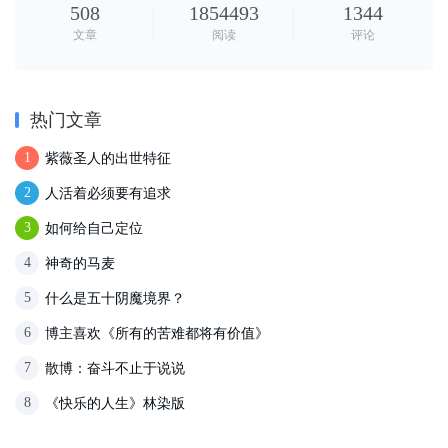
文章
阅读
评论
热门文章
紫薇圣人的出世特征
1
人活着必须要有追求
2
如何给自己定位
3
神奇的马麦
4
什么是五十阴魔境界？
5
博主喜欢《所有的苦难都将有价值》
6
散博：奋斗不止于说说
7
《快乐的人生》林染版
8