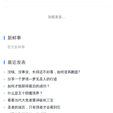
加载更多...
新鲜事
暂无新鲜事
最近发表
没钱、没事业、长得还不好看，如何逆风翻盘?

分享一个梦境—梦见圣人的行迹

如何才能获得最后的成功？

什么是五十阴魔境界？

看看当代大觉者重译皈依三宝

圣者的箴言，只有强者才会看到它

对工作和职场的一些感悟
