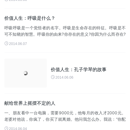
道，你走了，...
价值人生：呼吸是什么？
呼吸呼吸是一个觉悟者的名字。呼吸是生命存在的特征。呼吸是不
可不知晓的智慧。呼吸你的由来?你存在的意义?你因为什么而存在?
你会存在多久?一个觉悟了的人，他给自己取名为呼吸。呼吸非呼

2014.06.07
吸，是名为呼吸。呼吸是...
价值人生：孔子学琴的故事

2014.06.06
献给世界上摇摆不定的人
一、朋友看中一台电脑，需要9000元，他每月的收入才2000元。
老婆对他说，你疯了，你买了就离婚。他问我怎么办。我说：“你配
不上那台电脑，连自己喜欢的东西都没勇气去争取你将来在社会上

2014.06.04
还能混...