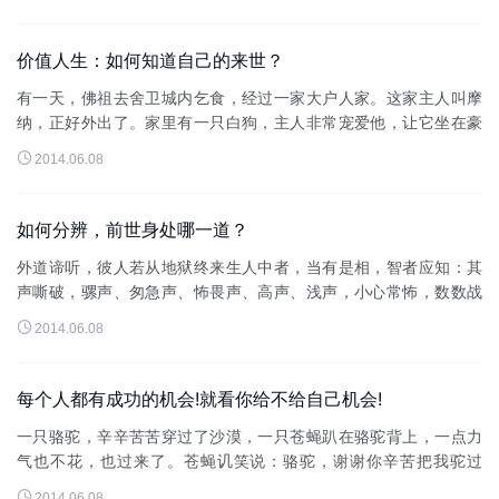
价值人生：如何知道自己的来世？
有一天，佛祖去舍卫城内乞食，经过一家大户人家。这家主人叫摩
纳，正好外出了。家里有一只白狗，主人非常宠爱他，让它坐在豪
华大床上上，用金盘子吃东西。这只白狗看到佛祖之后，就朝佛祖

2014.06.08
吠叫。佛祖就对白狗说：&q...
如何分辨，前世身处哪一道？
外道谛听，彼人若从地狱终来生人中者，当有是相，智者应知：其
声嘶破，骡声、匆急声、怖畏声、高声、浅声，小心常怖，数数战
悚，其毛数竖，梦中多见大火炽然，或见山走，或见火聚，或见釜

2014.06.08
镬沸涌，或见有人执杖而走，...
每个人都有成功的机会!就看你给不给自己机会!
一只骆驼，辛辛苦苦穿过了沙漠，一只苍蝇趴在骆驼背上，一点力
气也不花，也过来了。苍蝇讥笑说：骆驼，谢谢你辛苦把我驼过
来。再见!骆驼看了一眼苍蝇说：“你在我身上的时候，我根本就不知

2014.06.08