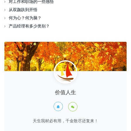
从双跏趺到开悟

何为心？何为脑？

产品经理有多少类别？

价值人生


天生我材必有用，千金散尽还复来！
508
1854493
1344