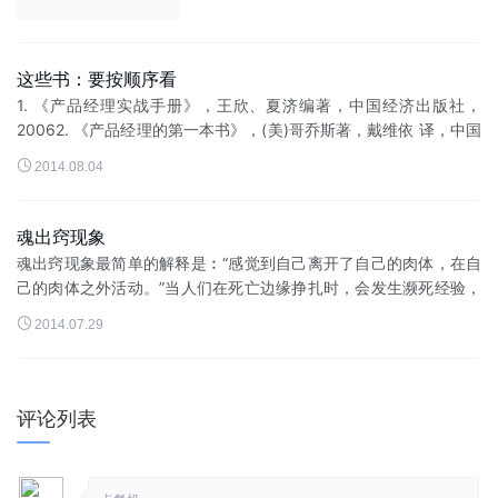
这些书：要按顺序看
1. 《产品经理实战手册》，王欣、夏济编著，中国经济出版社，
20062. 《产品经理的第一本书》，(美)哥乔斯著，戴维依 译，中国
财经出版社，20043. 《产品经理的第二本书》，(美)哥乔斯著，戴

2014.08.04
维...
魂出窍现象
魂出窍现象最简单的解释是︰“感觉到自己离开了自己的肉体，在自
己的肉体之外活动。”当人们在死亡边缘挣扎时，会发生濒死经验，
很多时灵魂出窍是濒死经验的其中一部份。当濒死者昏迷时，他...

2014.07.29
评论列表