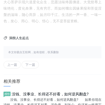
大心菩萨示现六道度化众生，悲愿法味终圆佛道。大觉慈尊上
味绝伦，度化叁乘，无有穷尽。而如何嚐出因缘果报和菩提涅
槃的滋味，随心而异，如月印千江。生活的一声一香、一味一
色，发心、用心、明心、悟心，无不是菩提资粮。
洞彻人生起点

本文转载自互联网，如有侵权，联系删除
上一篇
下一篇
相关推荐
没钱、没事业、长得还不好看，如何逆风翻盘?
感悟
没钱、没事业、长得还不好看，如何逆风翻盘? 如果你现在
没钱、没事业、长得还不好看，还负债，别灰心，你还有一样最宝