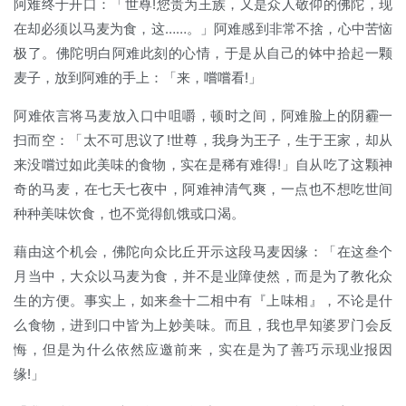
阿难终于开口：「世尊!您贵为王族，又是众人敬仰的佛陀，现
在却必须以马麦为食，这……。」阿难感到非常不捨，心中苦恼
极了。佛陀明白阿难此刻的心情，于是从自己的钵中拾起一颗
麦子，放到阿难的手上：「来，嚐嚐看!」
阿难依言将马麦放入口中咀嚼，顿时之间，阿难脸上的阴霾一
扫而空：「太不可思议了!世尊，我身为王子，生于王家，却从
来没嚐过如此美味的食物，实在是稀有难得!」自从吃了这颗神
奇的马麦，在七天七夜中，阿难神清气爽，一点也不想吃世间
种种美味饮食，也不觉得飢饿或口渴。
藉由这个机会，佛陀向众比丘开示这段马麦因缘：「在这叁个
月当中，大众以马麦为食，并不是业障使然，而是为了教化众
生的方便。事实上，如来叁十二相中有『上味相』，不论是什
么食物，进到口中皆为上妙美味。而且，我也早知婆罗门会反
悔，但是为什么依然应邀前来，实在是为了善巧示现业报因
缘!」