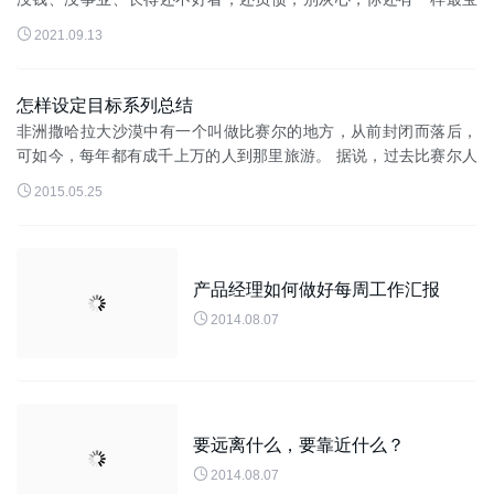
贵的东西可以用来逆风翻盘。 现在就把这大佬们都用过的翻身

2021.09.13
秘籍分享给你：四步，只需...
怎样设定目标系列总结
非洲撒哈拉大沙漠中有一个叫做比赛尔的地方，从前封闭而落后，
可如今，每年都有成千上万的人到那里旅游。 据说，过去比赛尔人
从来没有离开过这块贫瘠的土地，不是他们不愿意离开，而是尝试

2015.05.25
过很多次都没有走出...
产品经理如何做好每周工作汇报

2014.08.07
要远离什么，要靠近什么？

2014.08.07