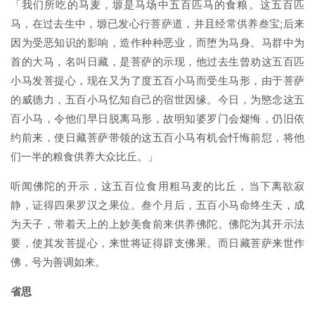
「我们所吃的马麦，塬是马场中五百匹马的食粮。这五百匹
马，在过去生中，塬已发心行菩萨道，并且经常供养叁宝;后来
因为受恶知识的影响，造作种种恶业，而堕为马身。马群中为
首的大马，名叫日藏，是菩萨的示现，他过去生曾劝这五百匹
小马发菩提心，现在又为了度五百小马而受生马形，由于菩萨
的威德力，五百小马忆知自己的宿世因缘。今日，为愍念这五
百小马，令他们早日脱离马形，故明知婆罗门会煺悔，仍旧依
约前来，使日藏菩萨带领的这五百小马有机会忏悔前愆，将他
们一半的粮食供养大众比丘。」
听闻佛陀的开示，这五百位食用粗马麦的比丘，当下离欲寂
静，证得四果罗汉之果位。叁个月后，五百小马命终生天，成
为天子，带着天上的上妙美食前来供养佛陀。佛陀为其开示法
要，使其发菩提心，来世将证得辟支佛果。而日藏菩萨来世作
佛，号为善调如来。
省思