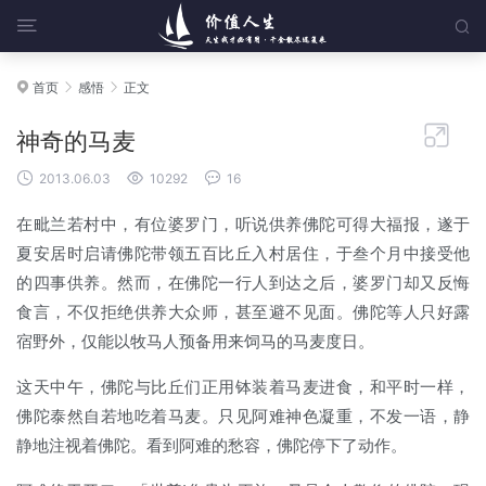


首页
感悟
正文




神奇的马麦



2013.06.03
10292
16
在毗兰若村中，有位婆罗门，听说供养佛陀可得大福报，遂于
夏安居时启请佛陀带领五百比丘入村居住，于叁个月中接受他
的四事供养。然而，在佛陀一行人到达之后，婆罗门却又反悔
食言，不仅拒绝供养大众师，甚至避不见面。佛陀等人只好露
宿野外，仅能以牧马人预备用来饲马的马麦度日。
这天中午，佛陀与比丘们正用钵装着马麦进食，和平时一样，
佛陀泰然自若地吃着马麦。只见阿难神色凝重，不发一语，静
静地注视着佛陀。看到阿难的愁容，佛陀停下了动作。