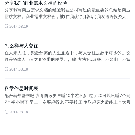
分享我写商业需求文档的经验
分享我写商业需求文档的经验我在公司写过的最重要的总结是商业
需求文档。商业需求文档会，被(在我获得引荐后)我发送给投资人。
有可能，我将获得与投资人会谈的机会。还有可能，它将引起其他

2014.08.19
投资人的兴趣。我写商业...
怎么样与人交往
在人来人往，聚散分离的人生旅途中，与人交往是必不可少的。交
往是搭建人与人之间沟通的桥梁。步骤/方法1低调些。不显山，不漏
水，不显能，不露富，不张扬，不哗众取宠，不嫉贤妒能。与人相

2014.08.18
处低调些，会有好人缘，...
科学作息时间表
配合着年龄来吧 发育阶段要早睡10半差不多 过了20可以只睡7个到
7个半小时了 早上一定要起得来 不要赖床 争取起床之后能上个大号
然后洗漱完了之后吃个丰富的早餐 早餐非常重要!!!本人好养生 下面

2014.08.18
是...