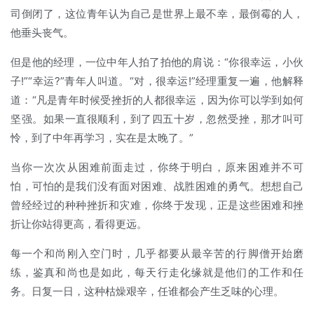
司倒闭了，这位青年认为自己是世界上最不幸，最倒霉的人，
他垂头丧气。
但是他的经理，一位中年人拍了拍他的肩说：“你很幸运，小伙
子!”“幸运?”青年人叫道。“对，很幸运!”经理重复一遍，他解释
道：“凡是青年时候受挫折的人都很幸运，因为你可以学到如何
坚强。如果一直很顺利，到了四五十岁，忽然受挫，那才叫可
怜，到了中年再学习，实在是太晚了。”
当你一次次从困难前面走过，你终于明白，原来困难并不可
怕，可怕的是我们没有面对困难、战胜困难的勇气。想想自己
曾经经过的种种挫折和灾难，你终于发现，正是这些困难和挫
折让你站得更高，看得更远。
每一个和尚刚入空门时，几乎都要从最辛苦的行脚僧开始磨
练，鉴真和尚也是如此，每天行走化缘就是他们的工作和任
务。日复一日，这种枯燥艰辛，任谁都会产生乏味的心理。