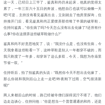
这一天，已经日上三竿了，鉴真和尚仍未起床，他真的觉得太
累了，一年三百六十五日的奔波，他想自己也该可以偷懒一天
吧!可是，主持没有看见鉴真出去，立刻就去了他房里探询，住
持推开门后，看见鉴真和尚正爱摆弄那些堆了半屋的破草鞋，
住持问鉴真，“你生病了吗?今天怎么没有出去化缘了?还所有什
么事?你在这摆弄这些破草鞋做什么?”
鉴真和尚不好意思地笑了，说：“我没什么是，也没有生病，今
天我拿着这些鞋看一下，这种草鞋是别人一年都穿不破的，而
我只剃度了一年多，却穿坏了这么多双，今天，我想为寺庙里
节省一双。”
住持听后，拍了拍鉴真的头说：“既然你今天不想出去化缘了，
那么你就和我到后山上走一走吧!昨夜刚下过雨，空气很清新
呢!”
两人来都后山的时候，路已经被寺僧们踩得泥泞不堪了。他们
边走边谈心，住持问他：“你是想当一个普普通通的和尚，还是