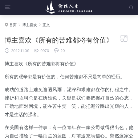


首页
博主喜欢
正文




博主喜欢《所有的苦难都将有价值》



2012.11.09
9970
20
博主喜欢《所有的苦难都将有价值》
所有的艰辛都是有价值的，任何苦难都不只是简单的经历。
成功的道路上难免遭遇风雨，泥泞和艰难都在你的行程之中。
挫折和坎坷总是在所难免，关键是我们要把握好自己的心态，
正确地面对困境，能在苦中笑一笑，能把泥泞踩出光辉的人，
才是生活的强者。
在美国有这样一件事：有一位青年在一家公司做得很出色，他
为自己描绘了一幅灿烂的蓝图，对前途充满信心。突然这家公