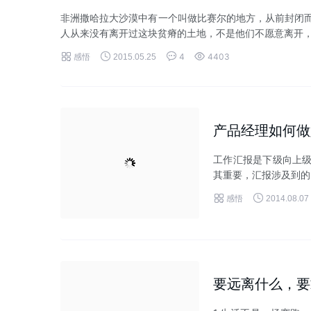
非洲撒哈拉大沙漠中有一个叫做比赛尔的地方，从前封闭而
人从来没有离开过这块贫瘠的土地，不是他们不愿意离开，而




感悟
4
4403
2015.05.25
产品经理如何做
工作汇报是下级向上
其重要，汇报涉及到的


感悟
2014.08.07
要远离什么，要
1.生活不是一场赛跑