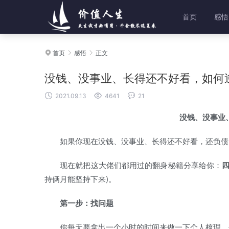
首页
感悟
首页
感悟
正文



没钱、没事业、长得还不好看，如何



2021.09.13
4641
21
没钱、没事业
如果你现在没钱、没事业、长得还不好看，还负债，
现在就把这大佬们都用过的翻身秘籍分享给你：
持俩月能坚持下来)。
第一步：找问题
你每天要拿出一个小时的时间来做一下个人梳理。你