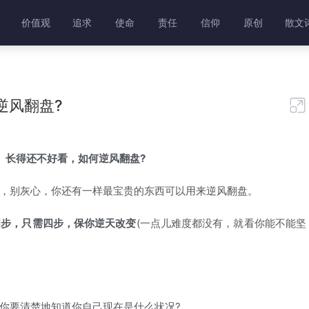
价值观
追求
使命
责任
信仰
原创
散文
逆风翻盘?

、长得还不好看，如何逆风翻盘?
别灰心，你还有一样最宝贵的东西可以用来逆风翻盘。
四步，只需四步，保你逆天改变
(一点儿难度都没有，就看你能不能坚
要清楚地知道你自己现在是什么状况?