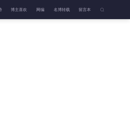
诗
博主喜欢
网编
名博转载
留言本
