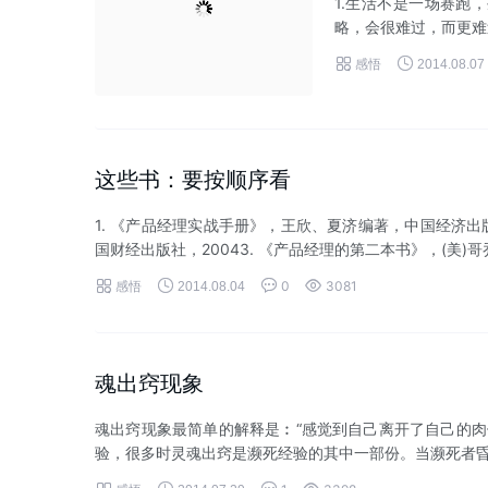
略，会很难过，而更难过


感悟
2014.08.07
这些书：要按顺序看
1. 《产品经理实战手册》，王欣、夏济编著，中国经济出版
国财经出版社，20043. 《产品经理的第二本书》，(美)哥乔




感悟
0
3081
2014.08.04
魂出窍现象
魂出窍现象最简单的解释是︰“感觉到自己离开了自己的肉
验，很多时灵魂出窍是濒死经验的其中一部份。当濒死者昏迷




感悟
1
3398
2014.07.29