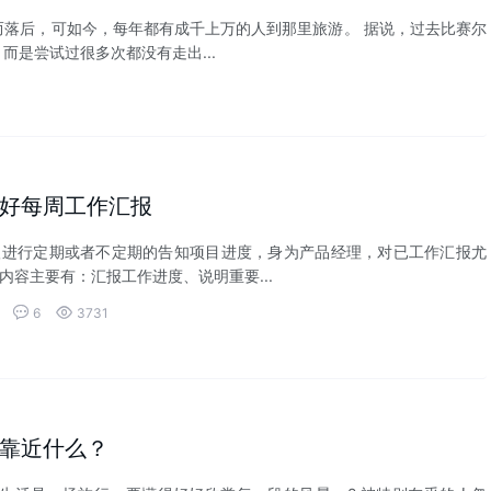
落后，可如今，每年都有成千上万的人到那里旅游。 据说，过去比赛尔
是尝试过很多次都没有走出...
好每周工作汇报
级进行定期或者不定期的告知项目进度，身为产品经理，对已工作汇报尤
内容主要有：汇报工作进度、说明重要...


6
3731
靠近什么？
，生活是一场旅行，要懂得好好欣赏每一段的风景。2.被特别在乎的人忽