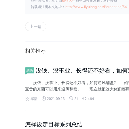
非特殊说明，本文由
价值人生
原创或收集发布，欢迎转载
转载请注明本文地址：
http://www.liyulong.net/Perception/541
上一篇
相关推荐
没钱、没事业、长得还不好看，如何
感悟
没钱、没事业、长得还不好看，如何逆风翻盘? 如果
宝贵的东西可以用来逆风翻盘。 现在就把这大佬们都用过




感悟
21
4641
2021.09.13
怎样设定目标系列总结