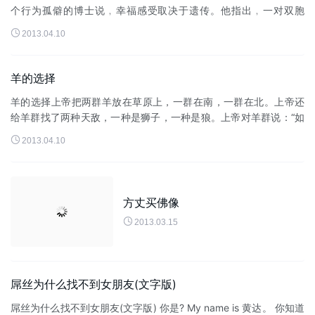
个行为孤僻的博士说﹐幸福感受取决于遗传。他指出﹐一对双胞
胎﹐即使他们中的一个做CEO﹐另一个做水管工人﹐但对人生的满

2013.04.10
意程度仍然完全相同﹐即他们...
羊的选择
羊的选择上帝把两群羊放在草原上，一群在南，一群在北。上帝还
给羊群找了两种天敌，一种是狮子，一种是狼。上帝对羊群说：“如
果你们要狼，就给一只，任它随意咬你们。如果你们要狮子，就给

2013.04.10
两头，你们可...
方丈买佛像

2013.03.15
屌丝为什么找不到女朋友(文字版)
屌丝为什么找不到女朋友(文字版) 你是? My name is 黄达。 你知道