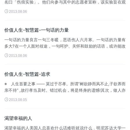
名曰「伤痕实验」。他们向参与其中的志愿者宣称，该实验旨在观
察人们对身体有缺陷的陌生人作何反应，尤其是面部有伤痕的人。

2013.08.06
每位志愿者都被安排在没有镜...
价值人生-智慧篇-一句话的力量
一句话的力量良言一句三冬暖，恶语伤人六月寒。一句话的力量有
多大?在一个人面对歧途，一句呵护、关怀和鼓励的话语，或许能改
变一个人的一生。出租车女司机小王遇到抢匪。她把身上所有的钱

2013.08.06
交给歹徒，说：「今天就挣...
价值人生-智慧篇-追求
※ 人生首要之事 —— 莫过于尽孝。所谓“树欲静而风不止,子欲养而
亲不待” ,故行孝当及时。错过机会，将是终身的遗憾!其次，做人亦
当尽本分，谨言慎行，心...

2013.08.05
渴望幸福的人
渴望幸福的人美国人总喜欢什么话难听就说什么﹐明尼苏达大学一