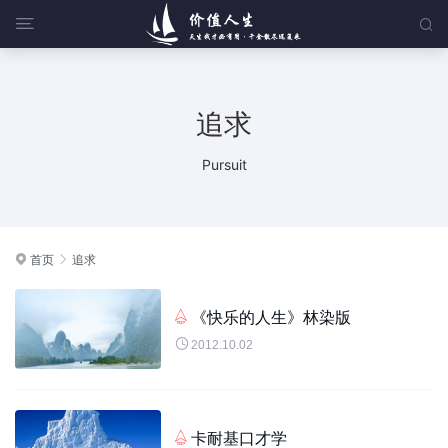


追求
Pursuit
首页
追求


《快乐的人生》林染版


2012.10.02
卡耐基口才学
