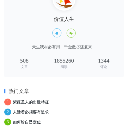
价值人生


天生我材必有用，千金散尽还复来！
508
1855260
1344
文章
阅读
评论
热门文章
紫薇圣人的出世特征
1
人活着必须要有追求
2
如何给自己定位
3