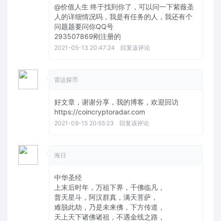
@价值人生
终于找到你了，可以问一下紫薇圣
人的详细情况吗，我是有任务的人，我还有个
问题题要问你QQ号
293507869刚注册的
2021-05-13 20:47:24
回复该评论
雷达探币
好文章，谢谢分享，我的博客，欢迎回访
https://coincryptoradar.com
2021-09-15 20:55:23
回复该评论
海日
中华圣经
上末后时年，万祖下界，千佛临凡，
普天星斗，阿汉群真，满天菩萨，
难脱此劫，乃是未来佛，下方传道，
天上天下诸佛诸祖，不遇金线之路，