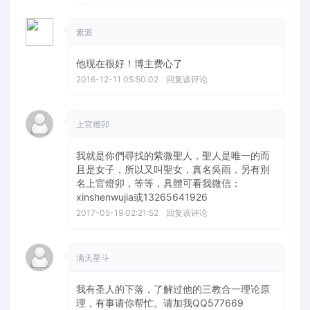
素派
他现在很好！博主费心了
2016-12-11 05:50:02
回复该评论
上官燈卯
我就是你們尋找的紫微聖人，聖人是唯一的而
且是女子，所以又叫聖女，真名吳雨，另有別
名上官燈卯，等等，具體可看我微信：
xinshenwujia或13265641926
2017-05-19 02:21:52
回复该评论
满天星斗
我有圣人的下落，了解过他的三教合一理论原
理，有事请你帮忙。请加我QQ577669