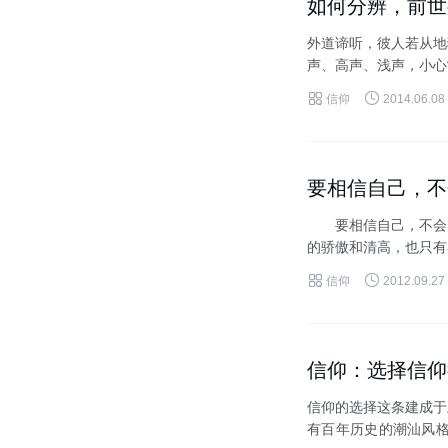
如何分辨，前世
外道谛听，彼人若从地
声、高声、浅声，小心
或见釜镬沸涌，或见有人


信仰
2014.06.08
要相信自己，不
要相信自己，不会的
的骄傲和清高，也只有
没有一丝顾虑你就这样出


信仰
2012.09.27
信仰：选择信仰
信仰的选择这条建成于
有百年历史的潮汕风格