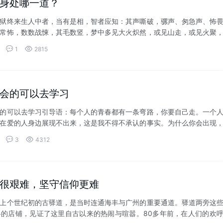
身处哪一道？
狱终来生人中者，当有是相，智者应知：其声嘶破，骡声、匆急声、怖
常怖，数数战悚，其毛数竖，梦中多见大火炽然，或见山走，或见火聚
执杖而走，...


1
2815
会的可以去学习
可以去学习引导语：每个人的青春都有一条弯路，你要自己走。一个
在爱的人身边展现不出来，这是我不得不承认的事实。为什么你会出现
现，带给我...


3
4312
很艰难，坚守信仰更难
上个世纪初的古驿道，是当时连通海丰与广州的重要通道。驿道两旁这
的店铺，见证了这里自古以来的热闹与喧嚣。80多年前，在人们的欢