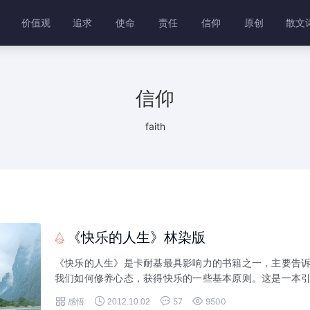
价值观
追求
使命
责任
信仰
原创
散文
信仰
faith
《快乐的人生》林染版

《快乐的人生》是卡耐基最具影响力的书籍之一，主要告
我们如何修养心态，获得快乐的一些基本原则。这是一本
导我们踏上快乐人生的指导书。人生一世，能够快快乐乐




感悟
57
9500
2012.10.02
开心心过一生，相信这是每个人心中的一个梦。...