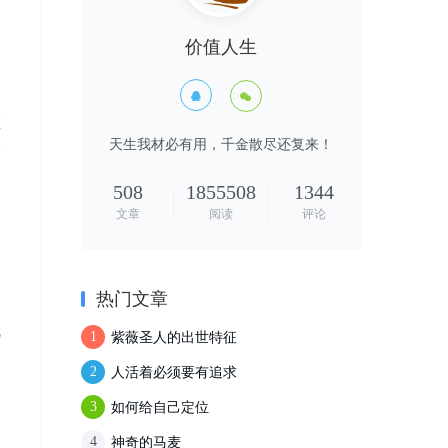
价值人生


在
天生我材必有用，千金散尽还复来！
久
，
508
1855508
1344
文章
阅读
评论
热门文章
只
就
紫薇圣人的出世特征
1
人活着必须要有追求
2
如何给自己定位
3
神奇的马麦
4