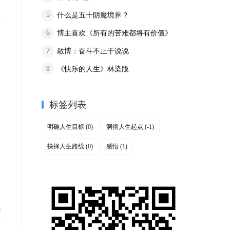
什么是五十阴魔境界？
5
畏
博主喜欢《所有的苦难都将有价值》
，
6
散博：奋斗不止于说说
7
《快乐的人生》林染版
8
标签列表
人
，
明确人生目标
洞彻人生起点
(0)
(-1)
抉择人生路线
感悟
(0)
(1)
些
呼