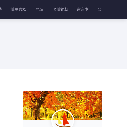
诗
博主喜欢
网编
名博转载
留言本

诉
引
开