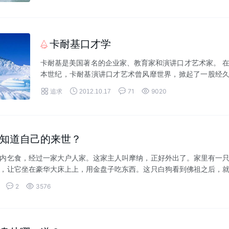
卡耐基口才学

卡耐基是美国著名的企业家、教育家和演讲口才艺术家。 
本世纪，卡耐基演讲口才艺术曾风靡世界，掀起了一股经
不衰的卡耐基口才热，使亿万人获益非浅。仅在欧美地区




追求
71
9020
2012.10.17
就有近2000个卡耐基演讲口才训练班，仍满...
知道自己的来世？
内乞食，经过一家大户人家。这家主人叫摩纳，正好外出了。家里有一
，让它坐在豪华大床上上，用金盘子吃东西。这只白狗看到佛祖之后，
狗说：&q...


2
3576