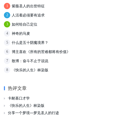
紫薇圣人的出世特征
1
人活着必须要有追求
2
如何给自己定位
3
神奇的马麦
4
什么是五十阴魔境界？
5
博主喜欢《所有的苦难都将有价值》
6
散博：奋斗不止于说说
7
《快乐的人生》林染版
8
热评文章
卡耐基口才学

《快乐的人生》林染版

分享一个梦境—梦见圣人的行迹
