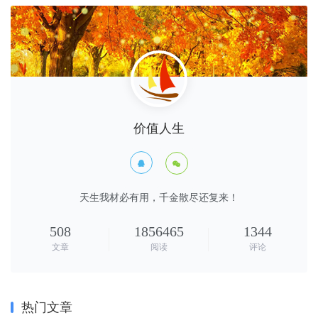
价值人生


天生我材必有用，千金散尽还复来！
508
1856465
1344
文章
阅读
评论
热门文章