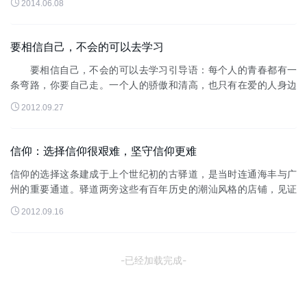

2014.06.08
吠叫。佛祖就对白狗说：&q...
要相信自己，不会的可以去学习
要相信自己，不会的可以去学习引导语：每个人的青春都有一
条弯路，你要自己走。一个人的骄傲和清高，也只有在爱的人身边
展现不出来，这是我不得不承认的事实。为什么你会出现，没有一

2012.09.27
丝顾虑你就这样出现，带给我...
信仰：选择信仰很艰难，坚守信仰更难
信仰的选择这条建成于上个世纪初的古驿道，是当时连通海丰与广
州的重要通道。驿道两旁这些有百年历史的潮汕风格的店铺，见证
了这里自古以来的热闹与喧嚣。80多年前，在人们的欢呼声中，这

2012.09.16
里的楼房被刷成了红色，一...
-已经加载完成-