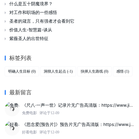
什么是五十阴魔境界？

对工作和职场的一些感悟

圣者的箴言，只有强者才会看到它

价值人生-智慧篇-谈从

紫薇圣人的出世特征

标签列表
明确人生目标
洞彻人生起点
抉择人生路线
感悟
(0)
(-1)
(0)
(1)
最新留言
《尺八·一声一世》记录片无广告高清版：https://www.jinzhuqq.com/dyvideo/117822.html
免费电影
评论于12-09
《思念爱[预告片]》预告片无广告高清版：https://www.jinzhuqq.com/dyvideo/117817.html
好看电影
评论于12-09