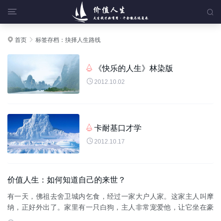


首页
标签存档：抉择人生路线


《快乐的人生》林染版


2012.10.02
卡耐基口才学


2012.10.17
价值人生：如何知道自己的来世？
有一天，佛祖去舍卫城内乞食，经过一家大户人家。这家主人叫摩
纳，正好外出了。家里有一只白狗，主人非常宠爱他，让它坐在豪
华大床上上，用金盘子吃东西。这只白狗看到佛祖之后，就朝佛祖