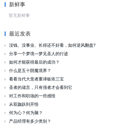
新鲜事
暂无新鲜事
最近发表
没钱、没事业、长得还不好看，如何逆风翻盘?

分享一个梦境—梦见圣人的行迹

如何才能获得最后的成功？

什么是五十阴魔境界？

看看当代大觉者重译皈依三宝

圣者的箴言，只有强者才会看到它

对工作和职场的一些感悟

从双跏趺到开悟

何为心？何为脑？

产品经理有多少类别？
