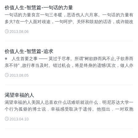
价值人生-智慧篇-一句话的力量
一句话的力量良言一句三冬暖，恶语伤人六月寒。一句话的力量有
多大?在一个人面对歧途，一句呵护、关怀和鼓励的话语，或许能改
变一个人的一生。出租车女司机小王遇到抢匪。她把身上所有的钱

2013.08.06
交给歹徒，说：「今天就挣...
价值人生-智慧篇-追求
※ 人生首要之事 —— 莫过于尽孝。所谓“树欲静而风不止,子欲养而
亲不待” ,故行孝当及时。错过机会，将是终身的遗憾!其次，做人亦
当尽本分，谨言慎行，心...

2013.08.05
渴望幸福的人
渴望幸福的人美国人总喜欢什么话难听就说什么﹐明尼苏达大学一
个行为孤僻的博士说﹐幸福感受取决于遗传。他指出﹐一对双胞
胎﹐即使他们中的一个做CEO﹐另一个做水管工人﹐但对人生的满

2013.04.10
意程度仍然完全相同﹐即他们...