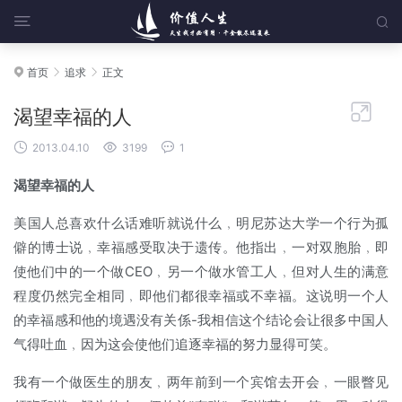


首页
追求
正文




渴望幸福的人



2013.04.10
3199
1
渴望幸福的人
美国人总喜欢什么话难听就说什么﹐明尼苏达大学一个行为孤
僻的博士说﹐幸福感受取决于遗传。他指出﹐一对双胞胎﹐即
使他们中的一个做CEO﹐另一个做水管工人﹐但对人生的满意
程度仍然完全相同﹐即他们都很幸福或不幸福。这说明一个人
的幸福感和他的境遇没有关係-我相信这个结论会让很多中国人
气得吐血﹐因为这会使他们追逐幸福的努力显得可笑。
我有一个做医生的朋友﹐两年前到一个宾馆去开会﹐一眼瞥见