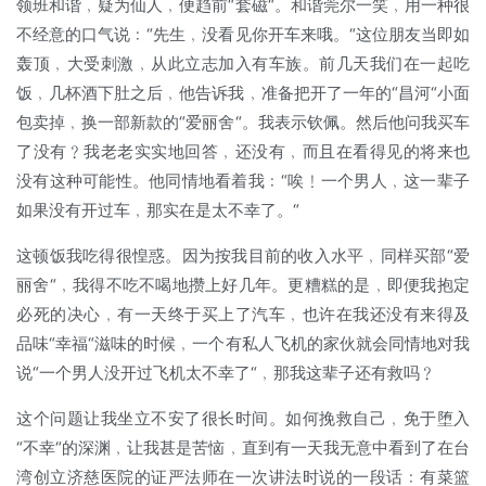
领班和谐﹐疑为仙人﹐便趋前“套磁“。和谐莞尔一笑﹐用一种很
不经意的口气说﹕“先生﹐没看见你开车来哦。“这位朋友当即如
轰顶﹐大受刺激﹐从此立志加入有车族。前几天我们在一起吃
饭﹐几杯酒下肚之后﹐他告诉我﹐准备把开了一年的“昌河“小面
包卖掉﹐换一部新款的“爱丽舍“。我表示钦佩。然后他问我买车
了没有﹖我老老实实地回答﹐还没有﹐而且在看得见的将来也
没有这种可能性。他同情地看着我﹕“唉﹗一个男人﹐这一辈子
如果没有开过车﹐那实在是太不幸了。“
这顿饭我吃得很惶惑。因为按我目前的收入水平﹐同样买部“爱
丽舍“﹐我得不吃不喝地攒上好几年。更糟糕的是﹐即便我抱定
必死的决心﹐有一天终于买上了汽车﹐也许在我还没有来得及
品味“幸福“滋味的时候﹐一个有私人飞机的家伙就会同情地对我
说“一个男人没开过飞机太不幸了“﹐那我这辈子还有救吗﹖
这个问题让我坐立不安了很长时间。如何挽救自己﹐免于堕入
“不幸“的深渊﹐让我甚是苦恼﹐直到有一天我无意中看到了在台
湾创立济慈医院的证严法师在一次讲法时说的一段话﹕有菜篮