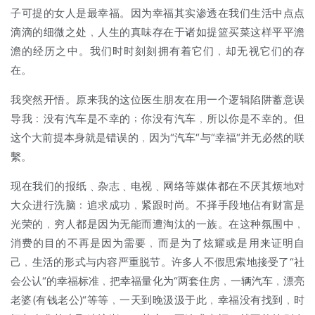
子可提的女人是最幸福。因为幸福其实渗透在我们生活中点点
滴滴的细微之处﹐人生的真味存在于诸如提篮买菜这样平平澹
澹的经历之中。我们时时刻刻拥有着它们﹐却无视它们的存
在。
我突然开悟。原来我的这位医生朋友在用一个逻辑陷阱蓄意误
导我﹕没有汽车是不幸的﹔你没有汽车﹐所以你是不幸的。但
这个大前提本身就是错误的﹐因为“汽车“与“幸福“并无必然的联
繫。
现在我们的报纸﹑杂志﹑电视﹑网络等媒体都在不厌其烦地对
大众进行洗脑﹕追求成功﹐紧跟时尚。不择手段地佔有财富是
光荣的﹐穷人都是因为无能而遭淘汰的一族。在这种氛围中﹐
消费的目的不再是因为需要﹐而是为了炫耀或是用来证明自
己﹐生活的形式与内容严重脱节。许多人不假思索地接受了“社
会公认“的幸福标准﹐把幸福量化为“两套住房﹐一辆汽车﹐漂亮
老婆(有钱老公)“等等﹐一天到晚汲汲于此﹐幸福没有找到﹐时