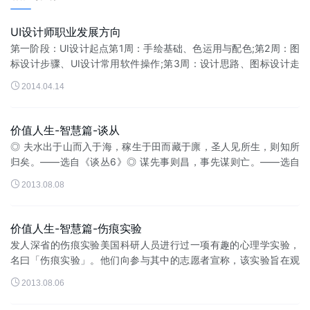
UI设计师职业发展方向
第一阶段：UI设计起点第1周：手绘基础、色运用与配色;第2周：图
标设计步骤、UI设计常用软件操作;第3周：设计思路、图标设计走
向、开拓创意思维;第4周：手机UI各平台设计规范、界面与图标融

2014.04.14
合。第二阶段...
价值人生-智慧篇-谈从
◎ 夫水出于山而入于海，稼生于田而藏于廪，圣人见所生，则知所
归矣。——选自《谈丛6》◎ 谋先事则昌，事先谋则亡。——选自
《谈丛22》◎ 不修其身，求之于...

2013.08.08
价值人生-智慧篇-伤痕实验
发人深省的伤痕实验美国科研人员进行过一项有趣的心理学实验，
名曰「伤痕实验」。他们向参与其中的志愿者宣称，该实验旨在观
察人们对身体有缺陷的陌生人作何反应，尤其是面部有伤痕的人。

2013.08.06
每位志愿者都被安排在没有镜...