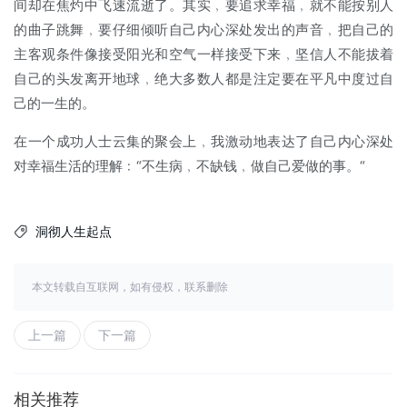
间却在焦灼中飞速流逝了。其实﹐要追求幸福﹐就不能按别人
的曲子跳舞﹐要仔细倾听自己内心深处发出的声音﹐把自己的
主客观条件像接受阳光和空气一样接受下来﹐坚信人不能拔着
自己的头发离开地球﹐绝大多数人都是注定要在平凡中度过自
己的一生的。
在一个成功人士云集的聚会上﹐我激动地表达了自己内心深处
对幸福生活的理解﹕“不生病﹐不缺钱﹐做自己爱做的事。“
洞彻人生起点

本文转载自互联网，如有侵权，联系删除
上一篇
下一篇
相关推荐